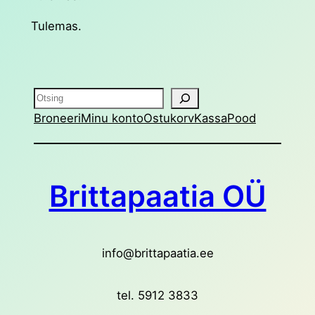
Tulemas.
Otsing
Broneeri
Minu konto
Ostukorv
Kassa
Pood
Brittapaatia OÜ
info@brittapaatia.ee
tel. 5912 3833