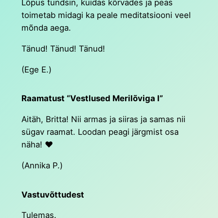
Lõpus tundsin, kuidas kõrvades ja peas
toimetab midagi ka peale meditatsiooni veel
mõnda aega.
Tänud! Tänud! Tänud!
(Ege E.)
Raamatust “Vestlused Merilõviga I”
Aitäh, Britta! Nii armas ja siiras ja samas nii
sügav raamat. Loodan peagi järgmist osa
näha! ❤️
(Annika P.)
Vastuvõttudest
Tulemas.