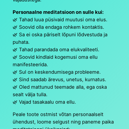
i
t
Personaalne meditatsioon on sulle kui:
a
🌿 Tahad luua püsivaid muutusi oma elus.
t
🌿 Soovid olla endaga rohkem kontaktis.
s
🌿 Sa ei oska päriselt lõpuni lõdvestuda ja
i
puhata.
o
🌿 Tahad parandada oma elukvaliteeti.
o
🌿 Soovid kindlaid kogemusi oma ellu
n
manifesteerida.
k
🌿 Sul on keskendumisega probleeme.
o
🌿 Sind saadab ärevus, unetus, kurnatus.
g
🌿 Oled mattunud teemade alla, ega oska
u
sealt välja tulla.
s
🌿 Vajad tasakaalu oma ellu.
Peale toote ostmist võtan personaalselt
ühendust, loome selgust ning paneme paika