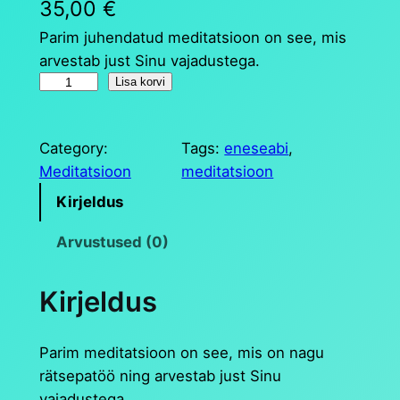
35,00
€
Parim juhendatud meditatsioon on see, mis
arvestab just Sinu vajadustega.
P
Lisa korvi
e
r
Category:
Tags:
eneseabi
, 
s
Meditatsioon
meditatsioon
o
n
Kirjeldus
a
Arvustused (0)
a
l
n
Kirjeldus
e
m
Parim meditatsioon on see, mis on nagu
e
rätsepatöö ning arvestab just Sinu
d
vajadustega.