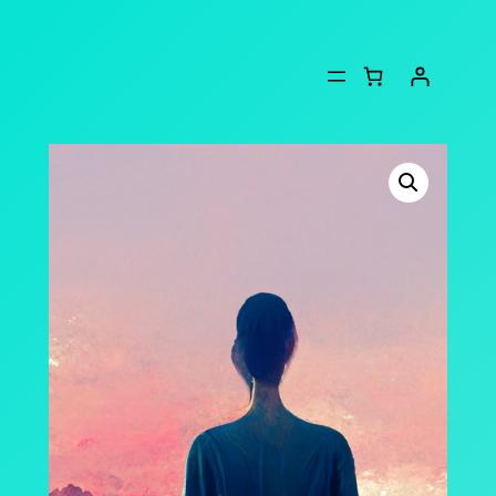
Liigu
sisu
juurde