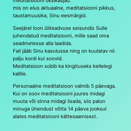
meditatsiooni üksikasjad:
mis on elus aktuaalne, meditatsiooni pikkus,
taustamuusika, Sinu eesmärgid.
Seejärel loon üliteadvuse seisundis Sulle
juhendatud meditatsiooni, mille saad oma
seadmetesse alla laadida.
Fail jääb Sinu kasutusse ning on kuulatav nii
palju kordi kui soovid.
Meditatsioon sobib ka kingituseks kellelegi
kallile.
Personaalne meditatsioon valmib 5 päevaga.
Kui on soov meditatsiooni juures midagi
muuta või sinna midagi lisada, siis palun
minuga ühendust võtta 14 päeva jooksul
alates meditatsiooni kättesaamisest.