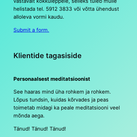
vastavalt kokkuleppele, selleks tuleb mulle
helistada tel. 5912 3833 või võtta ühendust
alloleva vormi kaudu.
Submit a form.
Klientide tagasiside
Personaalsest meditatsioonist
See haaras mind üha rohkem ja rohkem.
Lõpus tundsin, kuidas kõrvades ja peas
toimetab midagi ka peale meditatsiooni veel
mõnda aega.
Tänud! Tänud! Tänud!