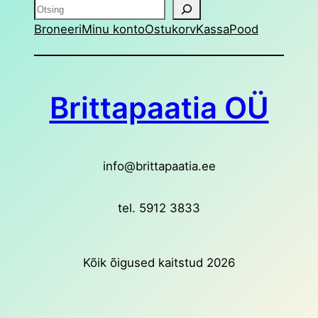
Otsing
Broneeri
Minu konto
Ostukorv
Kassa
Pood
Brittapaatia OÜ
info@brittapaatia.ee
tel. 5912 3833
Kõik õigused kaitstud 2026