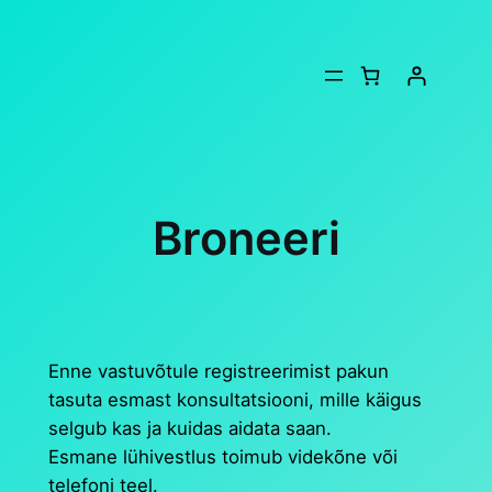
Liigu
sisu
juurde
Broneeri
Enne vastuvõtule registreerimist pakun
tasuta esmast konsultatsiooni, mille käigus
selgub kas ja kuidas aidata saan.
​Esmane lühivestlus toimub videkõne või
telefoni teel.