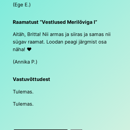
(Ege E.)
Raamatust “Vestlused Merilõviga I”
Aitäh, Britta! Nii armas ja siiras ja samas nii
sügav raamat. Loodan peagi järgmist osa
näha! ❤️
(Annika P.)
Vastuvõttudest
Tulemas.
Tulemas.